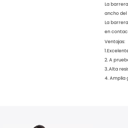
La barrera
ancho del
La barrera
en contact
Ventajas:
1.Excelent
2. A prueb
3..Alta res
4. Amplia 