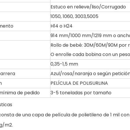
Estuco en relieve/liso/Corrugado
1050, 1060, 3003,5005
mento
H14 o H24
914 mm/1000 mm/1219 mm o ancho
Rollo de bebé: 30M/60M/90M por ro
O enrolle cada bobina con un pes
0,35-1,5 mm
barrera
Azul/rosa/naranja o según petició
n
PELÍCULA DE POLISURLINA
mínima de pedido
3-5 toneladas por tamaño
sticas
consta de una capa de película de polietileno de 1 mil co
g/m2.