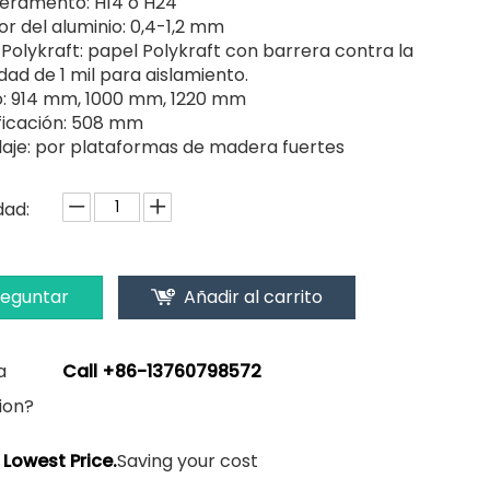
ramento: H14 o H24
r del aluminio: 0,4-1,2 mm
Polykraft: papel Polykraft con barrera contra la
ad de 1 mil para aislamiento.
: 914 mm, 1000 mm, 1220 mm
ificación: 508 mm
aje: por plataformas de madera fuertes
dad:
reguntar
Añadir al carrito
a
Call +86-13760798572
ion?
Lowest Price.
Saving your cost