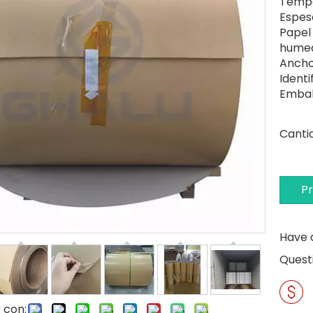
Tempe
Espeso
Papel 
humed
Ancho
Ident
Embal
Canti
P
Have 
Quest
 con: