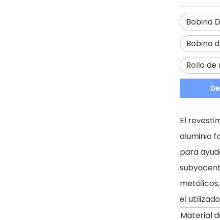
Bobina D
Bobina d
Rollo de
De
El revesti
aluminio 
para ayuda
subyacente
metálicos,
el utiliza
Material d