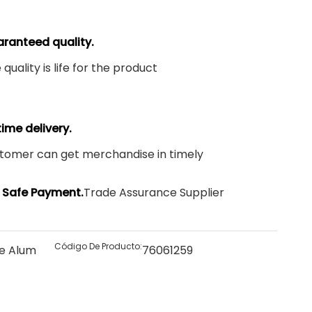
ranteed quality.
 quality is life for the product
time delivery.
tomer can get merchandise in timely
Safe Payment.
Trade Assurance Supplier
Código De Producto:
e Alum
76061259