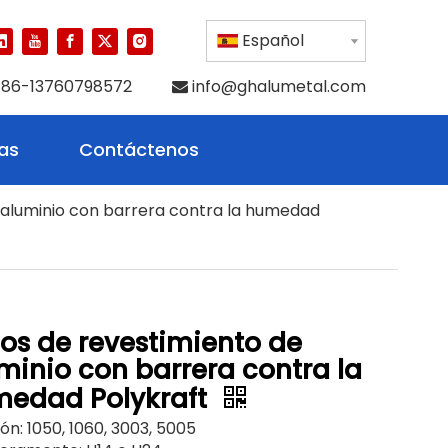
Español
86-13760798572
info@ghalumetal.com

ias
Contáctenos
e aluminio con barrera contra la humedad
los de revestimiento de
minio con barrera contra la
edad Polykraft
ón: 1050, 1060, 3003, 5005