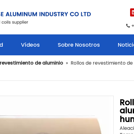
+

ud
Vídeos
Sobre Nosotros
Notic
 revestimiento de aluminio
»
Rollos de revestimiento d
Rol
alu
hum
Aleaci