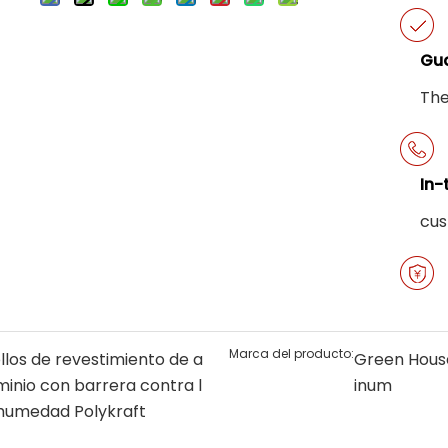
Gua
The
In-
cus
Marca del producto:
llos de revestimiento de a
Green Hous
minio con barrera contra l
inum
humedad Polykraft