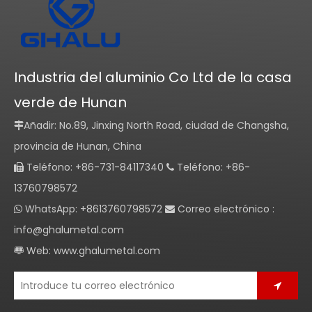
Industria del aluminio Co Ltd de la casa
verde de Hunan
Añadir: No.89, Jinxing North Road, ciudad de Changsha,

provincia de Hunan, China
Teléfono: +86-731-84117340
Teléfono: +86-


13760798572
WhatsApp: +8613760798572
Correo electrónico :


info@ghalumetal.com
Web:
www.ghalumetal.com
